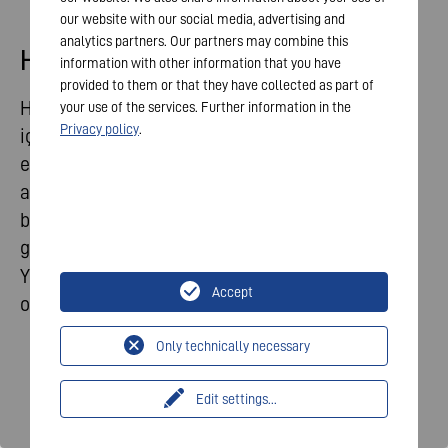
our website with our social media, advertising and
analytics partners. Our partners may combine this
Home Lights
information with other information that you have
provided to them or that they have collected as part of
Hayatı daha kolay ve daha güvenli hale getirmek
your use of the services. Further information in the
Privacy policy
.
için tasarlanmıştır. VARTA ev serisi ürünleri,
evinizin içindeki ve çevresindeki her yeri
aydınlatır. İyi düşünülmüş özellikler bu ürünleri
büyük ölçüde kullanıcı dostu yapar ve VARTA
güvenlik özelliklerimiz sayesinde tercih edilir.
Yoğun günlük yaşamınızda içeride ve dışarıda
Accept
optimum destek için!
Only technically necessary
Edit settings
...