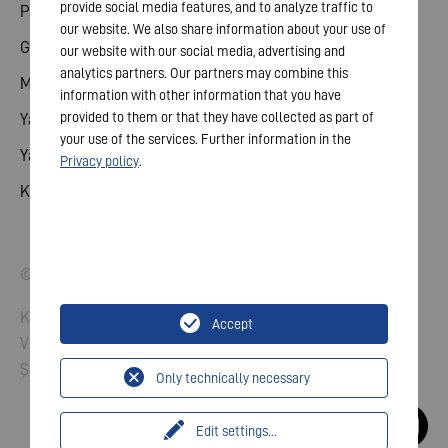
provide social media features, and to analyze traffic to
Paylaş
our website. We also share information about your use of
Genel toplantı
our website with our social media, advertising and
analytics partners. Our partners may combine this
Mali takvim
information with other information that you have
provided to them or that they have collected as part of
Yayınlar
your use of the services. Further information in the
Yatırımcı iletişim
Privacy policy
.
Kurumsal Yönetim
© 2026 VARTA AG. Tüm hakları Saklıdır.
Künye
Accept
Verilerin koruması
Şartlar ve koşullar
Only technically necessary
Edit settings
...