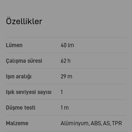
Özellikler
Lümen
40 lm
Çalışma süresi
62 h
Işın aralığı
29 m
Işık seviyesi sayısı
1
Düşme testi
1 m
Malzeme
Alüminyum, ABS, AS, TPR