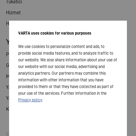
Tüketici
Hizmet
Haberler
VARTA uses cookies for various purposes
Yatırımcı ilişkileri
We use cookies to personalize content and ads, to
provide social media features, and to analyze traffic to
Paylaş
our website. We also share information about your use of
Genel toplantı
our website with our social media, advertising and
analytics partners. Our partners may combine this
Mali takvim
information with other information that you have
provided to them or that they have collected as part of
Yayınlar
your use of the services. Further information in the
Yatırımcı iletişim
Privacy policy
.
Kurumsal Yönetim
© 2026 VARTA AG. Tüm hakları Saklıdır.