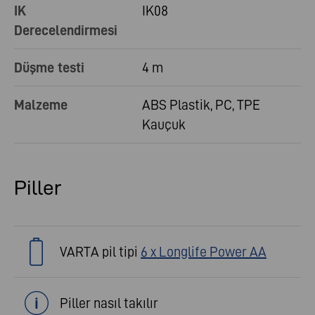
IK
IK08
Derecelendirmesi
Düşme testi
4 m
Malzeme
ABS Plastik, PC, TPE
Kauçuk
Piller
VARTA pil tipi
6 x Longlife Power AA
Piller nasıl takılır