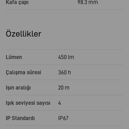
Kafa çapı
98.3 mm
Özellikler
Lümen
450 lm
Çalışma süresi
360 h
Işın aralığı
20 m
Işık seviyesi sayısı
4
IP Standardı
IP67