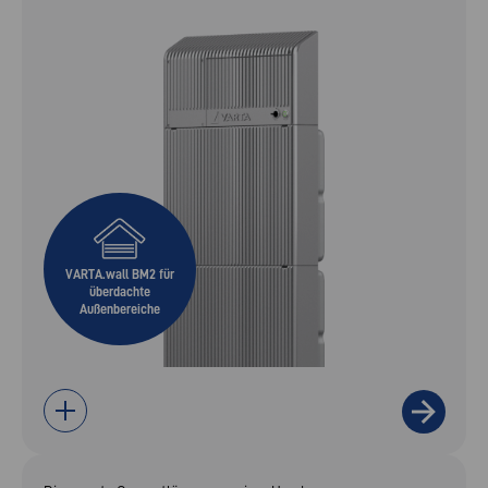
VARTA.wall BM2 für
überdachte
Außenbereiche