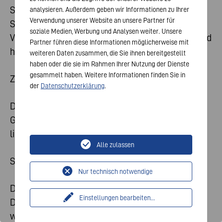
Schriftarten für unser Onlineangebot. Um diese
analysieren. Außerdem geben wir Informationen zu Ihrer
Verwendung unserer Website an unsere Partner für
Schriftarten zu beziehen, stellen Sie eine
soziale Medien, Werbung und Analysen weiter. Unsere
Verbindung zu Servern von Google Ireland Limited
Partner führen diese Informationen möglicherweise mit
her, wobei Ihre IP-Adresse übertragen wird.
weiteren Daten zusammen, die Sie ihnen bereitgestellt
haben oder die sie im Rahmen Ihrer Nutzung der Dienste
gesammelt haben. Weitere Informationen finden Sie in
Zweck und Rechtsgrundlage
der
Datenschutzerklärung
.
Der Einsatz von Google Fonts erfolgt auf
Grundlage Ihrer Einwilligung gemäß Art. 6 Abs. 1
lit. a. DSGVO und § 25 Abs. 1 TDDDG.
Alle zulassen
Speicherdauer
Nur technisch notwendige
Die konkrete Speicherdauer der verarbeiteten
Einstellungen bearbeiten
...
Daten ist nicht durch uns beeinflussbar, sondern
wird von Google Ireland Limited bestimmt.