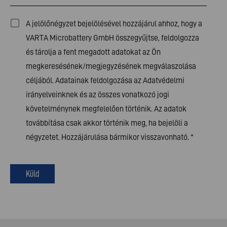
A jelölőnégyzet bejelölésével hozzájárul ahhoz, hogy a
VARTA Microbattery GmbH összegyűjtse, feldolgozza
és tárolja a fent megadott adatokat az Ön
megkeresésének/megjegyzésének megválaszolása
céljából. Adatainak feldolgozása az
Adatvédelmi
irányelveinknek
és az összes vonatkozó jogi
követelménynek megfelelően történik. Az adatok
továbbítása csak akkor történik meg, ha bejelöli a
négyzetet. Hozzájárulása bármikor visszavonható.
*
Küld