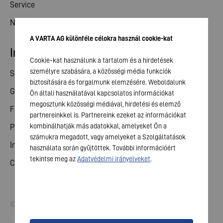
Service
News
A VARTA AG különféle célokra használ cookie-kat
Investor relations
Cookie-kat használunk a tartalom és a hirdetések
személyre szabására, a közösségi média funkciók
Share
biztosítására és forgalmunk elemzésére. Weboldalunk
General meeting
Ön általi használatával kapcsolatos információkat
megosztunk közösségi médiával, hirdetési és elemző
Financial calendar
partnereinkkel is. Partnereink ezeket az információkat
kombinálhatják más adatokkal, amelyeket Ön a
Publications
számukra megadott, vagy amelyeket a Szolgáltatások
Investor contact
használata során gyűjtöttek. További információért
tekintse meg az
Adatvédelmi irányelveket
.
Corporate governance
© 2026 VARTA AG. All rights reserved.