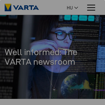
HU
Well informed: The
VARTA newsroom
In our newsroom you will find interesting facts