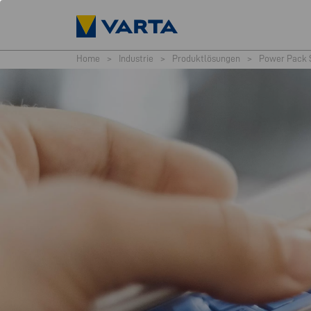
Home
>
Industrie
>
Produktlösungen
>
Power Pack 