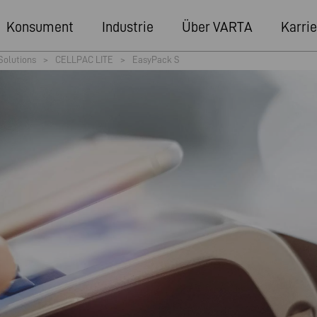
Konsument
Industrie
Über VARTA
Karrie
Solutions
>
CELLPAC LITE
>
EasyPack S