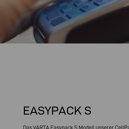
EASYPACK S
Das VARTA Easypack S Modell unserer CellPac