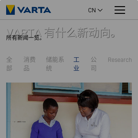
CN
VARTA 有什么新动向。
所有新闻一览。
全
消费
储能系
工
公
Research
部
品
统
业
司