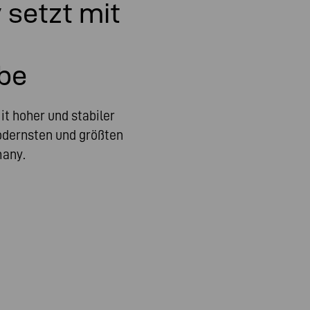
setzt mit
be
it hoher und stabiler
odernsten und größten
many.