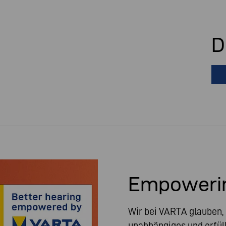
D
Empowerin
Wir bei VARTA glauben, 
unabhängiges und erfüll