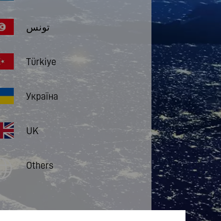
تونس
Türkiye
Україна
UK
Others