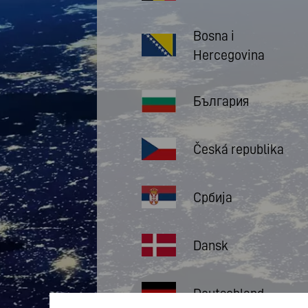
Bosna i
Hercegovina
България
Česká republika
Србија
Dansk
Deutschland