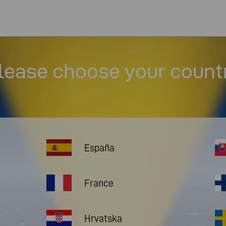
lease choose your count
España
France
Hrvatska