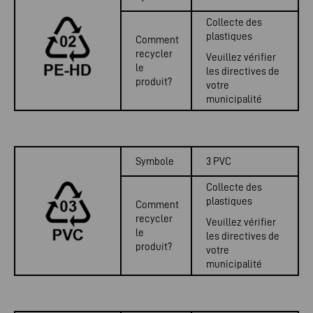
Collecte des
plastiques
Comment
recycler
Veuillez vérifier
le
les directives de
produit?
votre
municipalité
Symbole
3 PVC
Collecte des
plastiques
Comment
recycler
Veuillez vérifier
le
les directives de
produit?
votre
municipalité