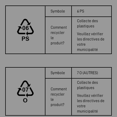
Symbole
6 PS
Collecte des
plastiques
Comment
recycler
Veuillez vérifier
le
les directives de
produit?
votre
municipalité
Symbole
7 O (AUTRES)
Collecte des
plastiques
Comment
recycler
Veuillez vérifier
le
les directives de
produit?
votre
municipalité