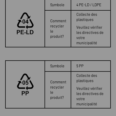
Symbole
4 PE-LD / LDPE
Collecte des
plastiques
Comment
recycler
Veuillez vérifier
le
les directives de
produit?
votre
municipalité
Symbole
5 PP
Collecte des
plastiques
Comment
recycler
Veuillez vérifier
le
les directives de
produit?
votre
municipalité