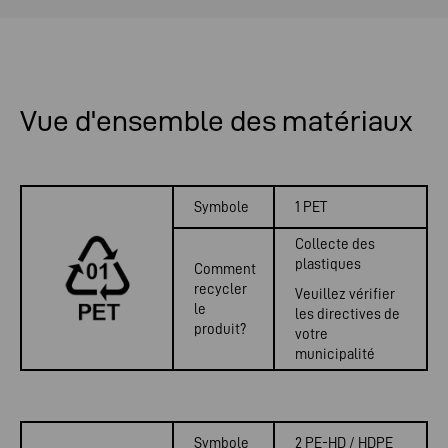
Vue d'ensemble des matériaux
Symbole
1 PET
Collecte des
plastiques
Comment
recycler
Veuillez vérifier
le
les directives de
produit?
votre
municipalité
Symbole
2 PE-HD / HDPE