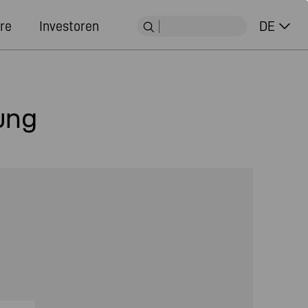
re
Investoren
DE
ung