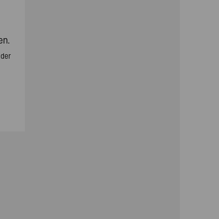
en.
 der