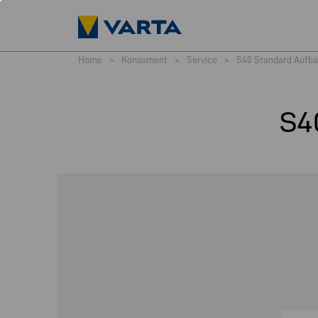
Home
>
Konsument
>
Service
>
S40 Standard Aufba
S4