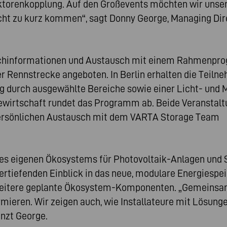
torenkopplung. Auf den Großevents möchten wir unser
 nicht zu kurz kommen“, sagt Donny George, Managing D
chinformationen und Austausch mit einem Rahmenprogr
Rennstrecke angeboten. In Berlin erhalten die Teilneh
ng durch ausgewählte Bereiche sowie einer Licht- und
giewirtschaft rundet das Programm ab. Beide Veranst
ersönlichen Austausch mit dem VARTA Storage Team
 des eigenen Ökosystems für Photovoltaik-Anlagen und 
vertiefenden Einblick in das neue, modulare Energiesp
itere geplante Ökosystem-Komponenten. „Gemeinsam 
ormieren. Wir zeigen auch, wie Installateure mit Lösun
änzt George.