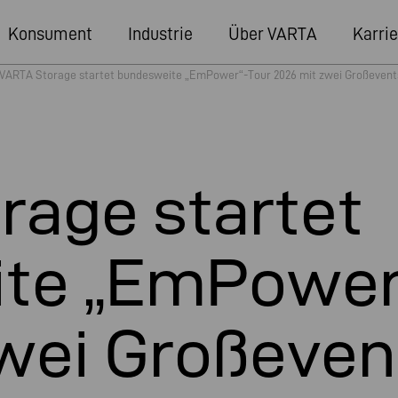
Konsument
Industrie
Über VARTA
Karrie
VARTA Storage startet bundesweite „EmPower“-Tour 2026 mit zwei Großevents 
rage startet
te „EmPower
wei Großeven