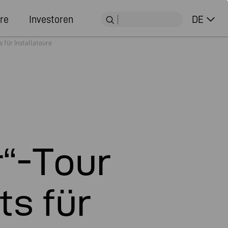
re
Investoren
DE
für Installateure
“-Tour
ts für