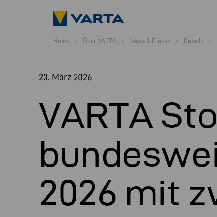
Home
>
Über VARTA
>
News & Presse
>
Details
>
23. März 2026
VARTA Sto
bundeswei
2026 mit z