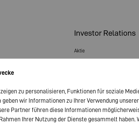
Investor Relations
Aktie
Hauptversammlung
wecke
Finanzkalender
igen zu personalisieren, Funktionen für soziale Medie
Veröffentlichungen
 geben wir Informationen zu Ihrer Verwendung unserer W
Investorenkontakt
ere Partner führen diese Informationen möglicherwe
m Rahmen Ihrer Nutzung der Dienste gesammelt haben. W
Corporate Governance