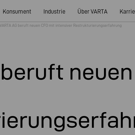
Konsument
Industrie
Über VARTA
Karrie
VARTA AG beruft neuen CFO mit intensiver Restrukturierungserfahrung
beruft neuen
rierungserfah