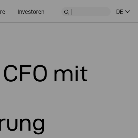
re
Investoren
DE
 CFO mit
rung