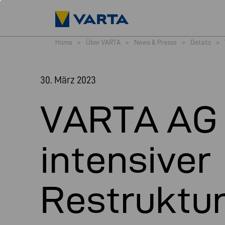
Home
>
Über VARTA
>
News & Presse
>
Details
>
30. März 2023
VARTA AG 
intensiver
Restruktu