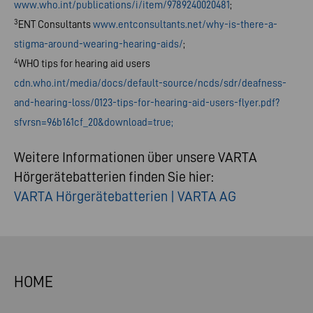
www.who.int/publications/i/item/9789240020481
;
3
ENT Consultants
www.entconsultants.net/why-is-there-a-
stigma-around-wearing-hearing-aids/
;
4
WHO tips for hearing aid users
cdn.who.int/media/docs/default-source/ncds/sdr/deafness-
and-hearing-loss/0123-tips-for-hearing-aid-users-flyer.pdf?
sfvrsn=96b161cf_20&download=true;
Weitere Informationen über unsere VARTA
Hörgerätebatterien finden Sie hier:
VARTA Hörgerätebatterien | VARTA AG
HOME