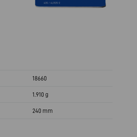
18660
1.910 g
240 mm