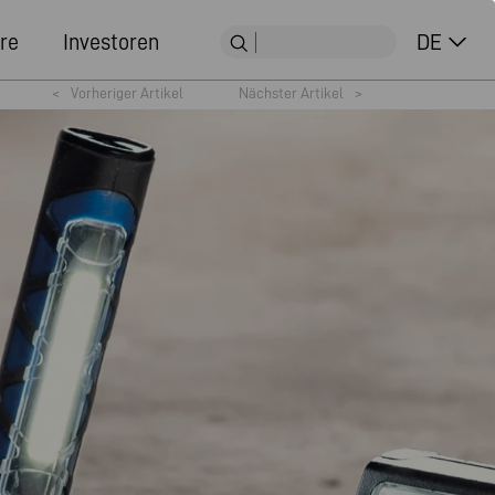
re
Investoren
DE
<
Vorheriger Artikel
Nächster Artikel
>