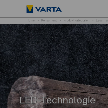
Home
>
Konsument
>
Produktkategorien
>
Leuchte
LED-Technologie