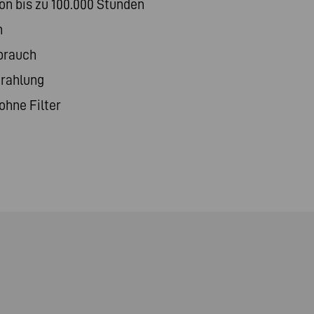
n bis zu 100.000 Stunden
n
brauch
trahlung
ohne Filter