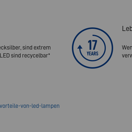
Le
cksilber, sind extrem
Wen
 LED sind recycelbar*
verw
vorteile-von-led-lampen