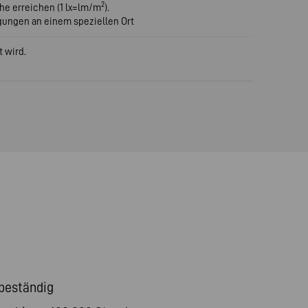
2
he erreichen (1 lx=lm/m
).
gungen an einem speziellen Ort
t wird.
sbeständig