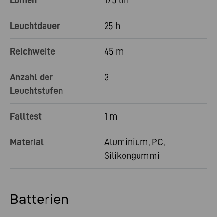
Lumen
175 lm
Leuchtdauer
25 h
Reichweite
45 m
Anzahl der
3
Leuchtstufen
Falltest
1 m
Material
Aluminium, PC,
Silikongummi
Batterien