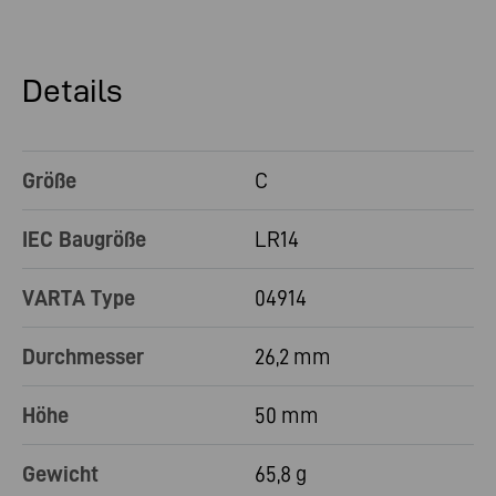
Details
Größe
C
IEC Baugröße
LR14
VARTA Type
04914
Durchmesser
26,2 mm
Höhe
50 mm
Gewicht
65,8 g