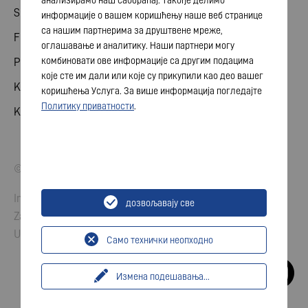
анализирамо наш саобраћај. Такође делимо
Skupština akcionara
информације о вашем коришћењу наше веб странице
са нашим партнерима за друштвене мреже,
Finansijski kalendar
оглашавање и аналитику. Наши партнери могу
комбиновати ове информације са другим подацима
Publikacije
које сте им дали или које су прикупили као део вашег
Kontakt sa investitorom
коришћења Услуга. За више информација погледајте
Политику приватности
.
Korporativno upravljanje
© 2026 VARTA AG. Sva prava zadržana.
Impresum
дозвољавају све
Zaštita podataka
Uslovi
Само технички неопходно
Измена подешавања
...