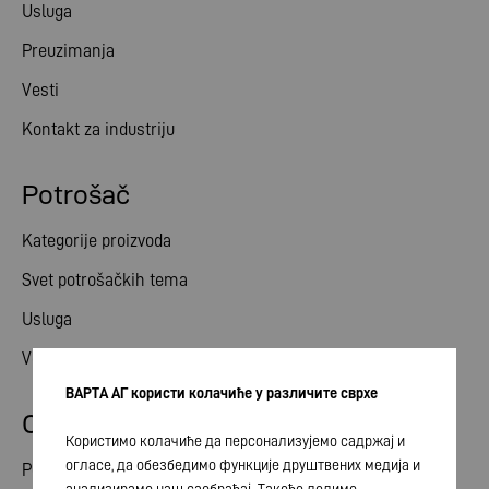
Usluga
Preuzimanja
Vesti
Kontakt za industriju
Potrošač
Kategorije proizvoda
Svet potrošačkih tema
Usluga
Vesti
ВАРТА АГ користи колачиће у различите сврхе
Odnosi ulagača
Користимо колачиће да персонализујемо садржај и
огласе, да обезбедимо функције друштвених медија и
Podeli