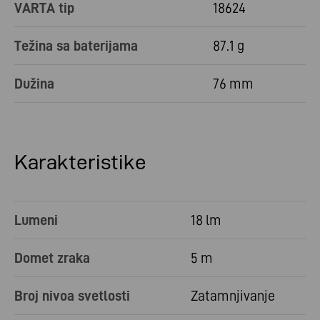
VARTA tip
18624
Težina sa baterijama
87.1 g
Dužina
76 mm
Karakteristike
Lumeni
18 lm
Domet zraka
5 m
Broj nivoa svetlosti
Zatamnjivanje