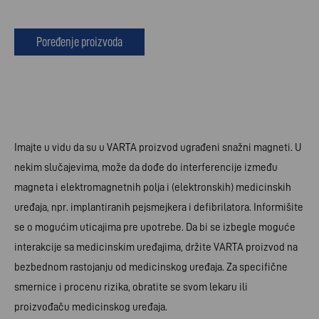
Poređenje proizvoda
Imajte u vidu da su u VARTA proizvod ugrađeni snažni magneti. U
nekim slučajevima, može da dođe do interferencije između
magneta i elektromagnetnih polja i (elektronskih) medicinskih
uređaja, npr. implantiranih pejsmejkera i defibrilatora. Informišite
se o mogućim uticajima pre upotrebe. Da bi se izbegle moguće
interakcije sa medicinskim uređajima, držite VARTA proizvod na
bezbednom rastojanju od medicinskog uređaja. Za specifične
smernice i procenu rizika, obratite se svom lekaru ili
proizvođaču medicinskog uređaja.