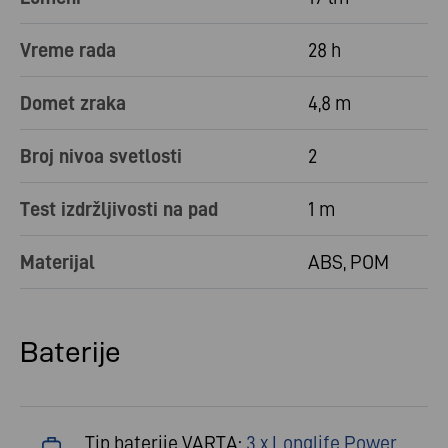
Vreme rada
28 h
Domet zraka
4,8 m
Broj nivoa svetlosti
2
Test izdržljivosti na pad
1 m
Materijal
ABS, POM
Baterije
Tip baterije VARTA:
3 x Longlife Power