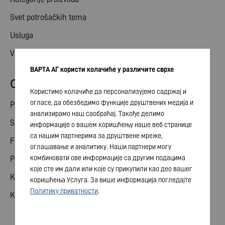
Svet potrošačkih tema
Usluga
Vesti
ВАРТА АГ користи колачиће у различите сврхе
Odnosi ulagača
Користимо колачиће да персонализујемо садржај и
огласе, да обезбедимо функције друштвених медија и
Podeli
анализирамо наш саобраћај. Такође делимо
Skupština akcionara
информације о вашем коришћењу наше веб странице
са нашим партнерима за друштвене мреже,
Finansijski kalendar
оглашавање и аналитику. Наши партнери могу
комбиновати ове информације са другим подацима
Publikacije
које сте им дали или које су прикупили као део вашег
Kontakt sa investitorom
коришћења Услуга. За више информација погледајте
Политику приватности
.
Korporativno upravljanje