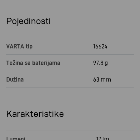
Pojedinosti
VARTA tip
16624
Težina sa baterijama
97.8 g
Dužina
63 mm
Karakteristike
Lumeni
17 lm