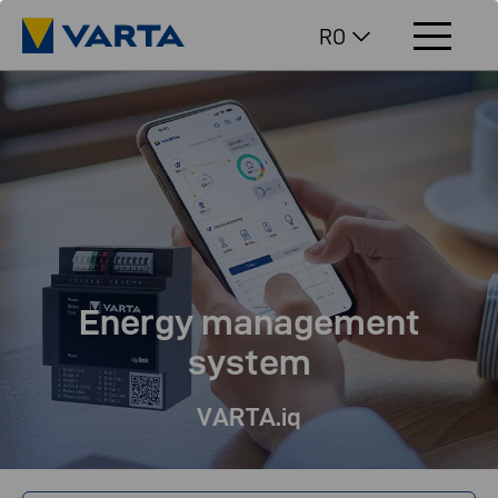
RO
Energy management
system
VARTA.iq