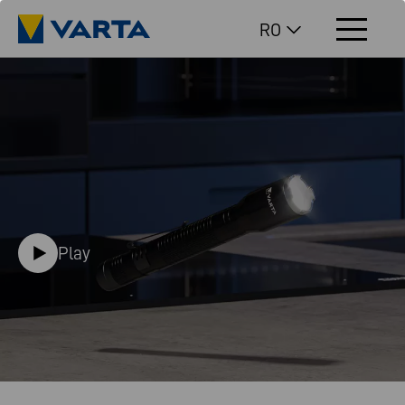
RO
Play