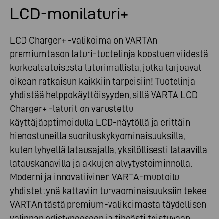
LCD-monilaturi+
LCD Charger+ -valikoima on VARTAn
premiumtason laturi-tuotelinja koostuen viidestä
korkealaatuisesta laturimallista, jotka tarjoavat
oikean ratkaisun kaikkiin tarpeisiin! Tuotelinja
yhdistää helppokäyttöisyyden, sillä VARTA LCD
Charger+ -laturit on varustettu
käyttäjäoptimoidulla LCD-näytöllä ja erittäin
hienostuneilla suorituskykyominaisuuksilla,
kuten lyhyellä latausajalla, yksilöllisesti lataavilla
latauskanavilla ja akkujen alvytystoiminnolla.
Moderni ja innovatiivinen VARTA-muotoilu
yhdistettynä kattaviin turvaominaisuuksiin tekee
VARTAn tästä premium-valikoimasta täydellisen
valinnan edistyneeseen ja tiheästi toistuvaan