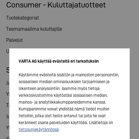
Consumer - Kuluttajatuotteet
Tuotekategoriat
Teemamaailma kuluttajille
Palvelut
Uutiset
VARTA AG käyttää evästeitä eri tarkoituksiin
Sijoittajasuhteet
Käytämme evästeitä sisällön ja mainosten personointiin,
sosiaalisen median ominaisuuksien tarjoamiseen ja
Jaa
liikenteen analysointiin. Jaamme myös tietoja
Yhtiökokous
verkkosivustomme käytöstäsi sosiaalisen median,
mainos- ja analytiikkakumppaneidemme kanssa.
Talouskalenteri
Kumppanimme voivat yhdistää nämä tiedot muihin
tietoihin, jotka olet heille antanut tai joita he ovat
Julkaisut
keränneet osana palveluiden käyttöäsi. Lisätietoja on
Yhteydenotto sijoittajille
tietosuojakäytännössä
.
Yhtiön hallinto