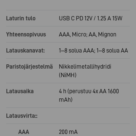
Laturin tulo
USB C PD 12V / 1.25 A 15W
Yhteensopivuus
AAA, Micro; AA, Mignon
Latauskanavat:
1–8 solua AAA; 1–8 solua AA
Paristojärjestelmä
Nikkelimetallihydridi
(NiMH)
Latausaika
4 h (perustuu 4x AA 1600
mAh)
Latausvirta::
AAA
200 mA