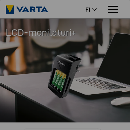
FI
LCD-monilaturi+