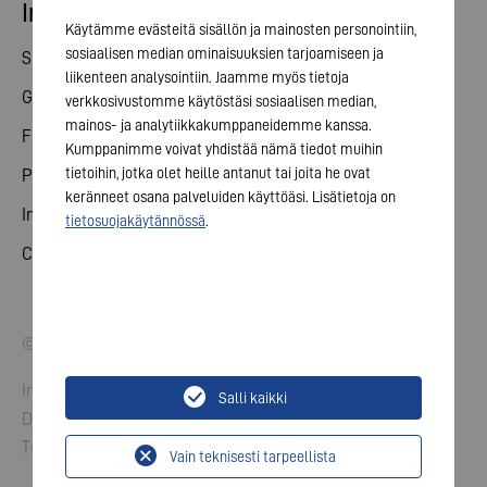
Investor relations
Käytämme evästeitä sisällön ja mainosten personointiin,
sosiaalisen median ominaisuuksien tarjoamiseen ja
Share
liikenteen analysointiin. Jaamme myös tietoja
General meeting
verkkosivustomme käytöstäsi sosiaalisen median,
mainos- ja analytiikkakumppaneidemme kanssa.
Financial calendar
Kumppanimme voivat yhdistää nämä tiedot muihin
tietoihin, jotka olet heille antanut tai joita he ovat
Publications
keränneet osana palveluiden käyttöäsi. Lisätietoja on
Investor contact
tietosuojakäytännössä
.
Corporate governance
© 2026 VARTA AG. All rights reserved.
Imprint
Salli kaikki
Data Protection
Terms and Conditions
Vain teknisesti tarpeellista