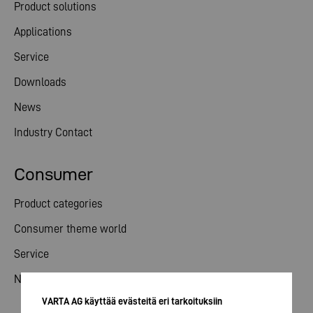
Product solutions
Applications
Service
Downloads
News
Industry Contact
Consumer
Product categories
Consumer theme world
Service
News
VARTA AG käyttää evästeitä eri tarkoituksiin