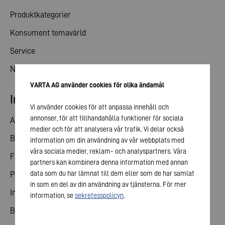
Produktkategorier
Konsument temavärld
Service
Nyheter
VARTA AG använder cookies för olika ändamål
Investerare kontakt
Vi använder cookies för att anpassa innehåll och
annonser, för att tillhandahålla funktioner för sociala
Andelar
medier och för att analysera vår trafik. Vi delar också
Bolagsstämma
information om din användning av vår webbplats med
våra sociala medier, reklam- och analyspartners. Våra
Finansiell kalender
partners kan kombinera denna information med annan
data som du har lämnat till dem eller som de har samlat
Publiceringar
in som en del av din användning av tjänsterna. För mer
Investerare kontakt
information, se
sekretesspolicyn
.
Bolagsstyrning