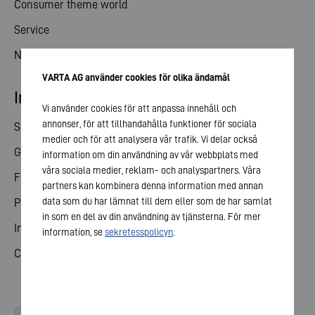
Consumer theme world
Service
News
VARTA AG använder cookies för olika ändamål
Investor relations
Vi använder cookies för att anpassa innehåll och
annonser, för att tillhandahålla funktioner för sociala
Share
medier och för att analysera vår trafik. Vi delar också
General meeting
information om din användning av vår webbplats med
våra sociala medier, reklam- och analyspartners. Våra
Financial calendar
partners kan kombinera denna information med annan
data som du har lämnat till dem eller som de har samlat
Publications
in som en del av din användning av tjänsterna. För mer
Investor contact
information, se
sekretesspolicyn
.
Corporate governance
© 2026 VARTA AG. All rights reserved.