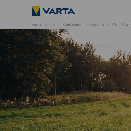
varta-ag.com
>
Konsument
>
Kunskap
>
Värt att ve