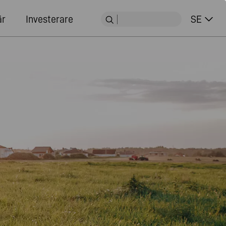
är
Investerare
SE