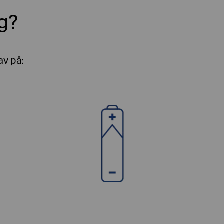
g
?
av på
: