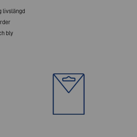
g livslängd
rder
ch bly