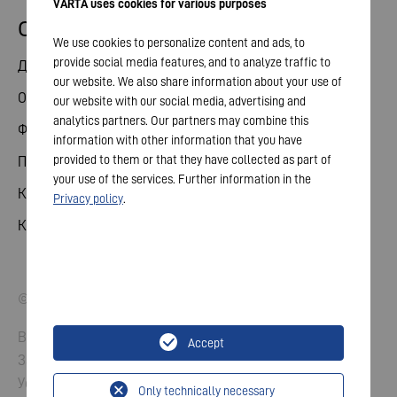
VARTA uses cookies for various purposes
Отношения с инвесторами
We use cookies to personalize content and ads, to
provide social media features, and to analyze traffic to
Делиться
our website. We also share information about your use of
Общее собрание
our website with our social media, advertising and
analytics partners. Our partners may combine this
Финансовый календарь
information with other information that you have
provided to them or that they have collected as part of
Публикации
your use of the services. Further information in the
Контакты для инвесторов
Privacy policy
.
Корпоративное управление
© 2026 ВАРТА АГ. Все права защищены.
Выходные данные
Accept
Защита данных
Условия и положения
Only technically necessary