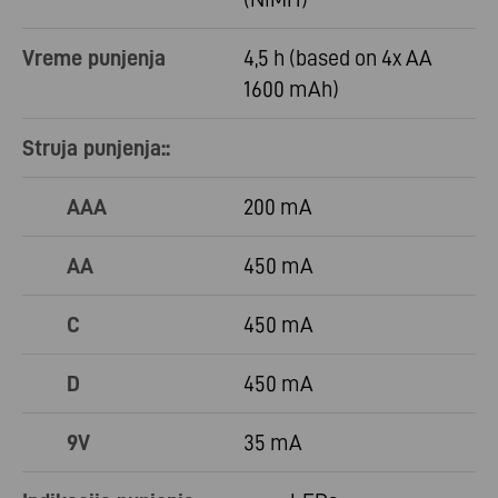
Vreme punjenja
4,5 h (based on 4x AA
1600 mAh)
Struja punjenja::
AAA
200 mA
AA
450 mA
C
450 mA
D
450 mA
9V
35 mA