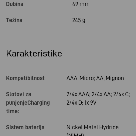
Dubina
49 mm
Težina
245 g
Karakteristike
Kompatibilnost
AAA, Micro; AA, Mignon
Slotovi za
2/4x AAA; 2/4x AA; 2/4x C;
punjenjeCharging
2/4x D; 1x 9V
time:
Sistem baterija
Nickel Metal Hydride
(NiMH)