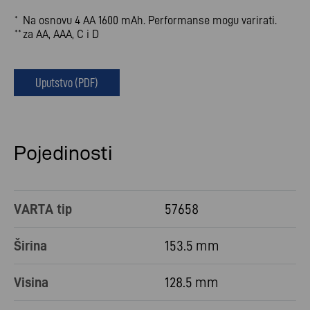
Na osnovu 4 AA 1600 mAh. Performanse mogu varirati.
*
za AA, AAA, C i D
**
Uputstvo (PDF)
Pojedinosti
VARTA tip
57658
Širina
153.5 mm
Visina
128.5 mm