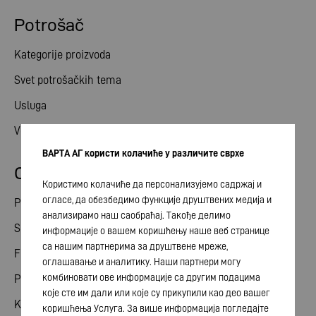
Potrošač
Kategorije proizvoda
Svet potrošačkih tema
Usluga
Vesti
ВАРТА АГ користи колачиће у различите сврхе
Odnosi ulagača
Користимо колачиће да персонализујемо садржај и
огласе, да обезбедимо функције друштвених медија и
Podeli
анализирамо наш саобраћај. Такође делимо
Skupština akcionara
информације о вашем коришћењу наше веб странице
са нашим партнерима за друштвене мреже,
Finansijski kalendar
оглашавање и аналитику. Наши партнери могу
комбиновати ове информације са другим подацима
Publikacije
које сте им дали или које су прикупили као део вашег
Kontakt sa investitorom
коришћења Услуга. За више информација погледајте