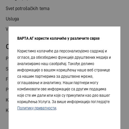
Svet potrošačkih tema
Usluga
Vesti
ВАРТА АГ користи колачиће у различите сврхе
Odnosi ulagača
Користимо колачиће да персонализујемо садржај и
огласе, да обезбедимо функције друштвених медија и
Podeli
анализирамо наш саобраћај. Такође делимо
Skupština akcionara
информације о вашем коришћењу наше веб странице
са нашим партнерима за друштвене мреже,
Finansijski kalendar
оглашавање и аналитику. Наши партнери могу
комбиновати ове информације са другим подацима
Publikacije
које сте им дали или које су прикупили као део вашег
Kontakt sa investitorom
коришћења Услуга. За више информација погледајте
Политику приватности
.
Korporativno upravljanje