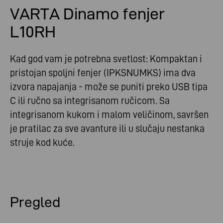
VARTA Dinamo fenjer
L10RH
Kad god vam je potrebna svetlost: Kompaktan i
pristojan spoljni fenjer (IPKSNUMKS) ima dva
izvora napajanja - može se puniti preko USB tipa
C ili ručno sa integrisanom ručicom. Sa
integrisanom kukom i malom veličinom, savršen
je pratilac za sve avanture ili u slučaju nestanka
struje kod kuće.
Pregled