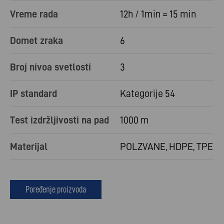
Vreme rada
12h / 1min = 15 min
Domet zraka
6
Broj nivoa svetlosti
3
IP standard
Kategorije 54
Test izdržljivosti na pad
1000 m
Materijal
POLZVANE, HDPE, TPE
Poređenje proizvoda