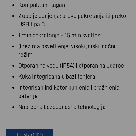
Kompaktan i lagan
2 opcije punjenja: preko pokretanja ili preko
USB tipa C
1 min pokretanja = 15 min svetlosti
3 režima osvetljenja: visoki, niski, noćni
režim
Otporan na vodu (IP54) i otporan na udarce
Kuka integrisana u bazi fenjera
Integrisan indikator punjenja i pražnjenja
baterije
Napredna bezbednosna tehnologija
Uputstvo (PDF)