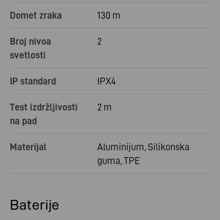
Domet zraka
130 m
Broj nivoa
2
svetlosti
IP standard
IPX4
Test izdržljivosti
2 m
na pad
Materijal
Aluminijum, Silikonska
guma, TPE
Baterije