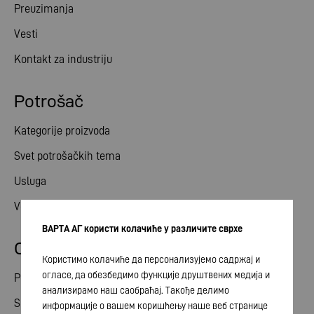
Preuzimanja
Vesti
Kontakt za industriju
Potrošač
Kategorije proizvoda
Svet potrošačkih tema
Usluga
Vesti
ВАРТА АГ користи колачиће у различите сврхе
Odnosi ulagača
Користимо колачиће да персонализујемо садржај и
огласе, да обезбедимо функције друштвених медија и
Podeli
анализирамо наш саобраћај. Такође делимо
Skupština akcionara
информације о вашем коришћењу наше веб странице