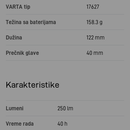
VARTA tip
17627
Težina sa baterijama
158.3 g
Dužina
122 mm
Prečnik glave
40 mm
Karakteristike
Lumeni
250 lm
Vreme rada
40 h