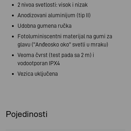
2 nivoa svetlosti: visok i nizak
Anodizovani aluminijum (tip II)
Udobna gumena ručka
Fotoluminiscentni materijal na gumi za
glavu ("Anđeosko oko" svetli u mraku)
Veoma čvrst (test pada sa 2 m) i
vodootporan IPX4
Vezica uključena
Pojedinosti