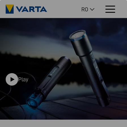
RO
Play