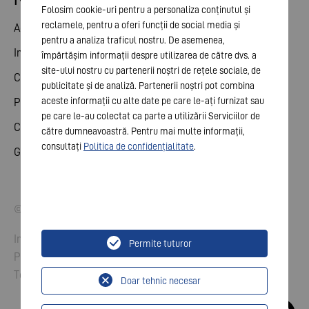
Folosim cookie-uri pentru a personaliza conținutul și
reclamele, pentru a oferi funcții de social media și
Acțiune
pentru a analiza traficul nostru. De asemenea,
Intalnire generala
împărtășim informații despre utilizarea de către dvs. a
site-ului nostru cu partenerii noștri de rețele sociale, de
Calendar financiar
publicitate și de analiză. Partenerii noștri pot combina
aceste informații cu alte date pe care le-ați furnizat sau
Publicații
pe care le-au colectat ca parte a utilizării Serviciilor de
Contact investitor
către dumneavoastră. Pentru mai multe informații,
consultați
Politica de confidențialitate
.
Guvernanța corporativă
© 2026 VARTA AG. Toate rezervate.
Imprima
Permite tuturor
Protejarea datelor
Termeni și condiții
Doar tehnic necesar