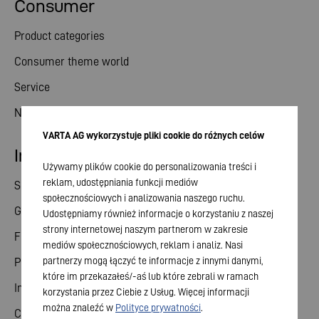
Consumer
Product categories
Consumer theme world
Service
News
VARTA AG wykorzystuje pliki cookie do różnych celów
Investor relations
Używamy plików cookie do personalizowania treści i
reklam, udostępniania funkcji mediów
Share
społecznościowych i analizowania naszego ruchu.
General meeting
Udostępniamy również informacje o korzystaniu z naszej
strony internetowej naszym partnerom w zakresie
Financial calendar
mediów społecznościowych, reklam i analiz. Nasi
partnerzy mogą łączyć te informacje z innymi danymi,
Publications
które im przekazałeś/-aś lub które zebrali w ramach
Investor contact
korzystania przez Ciebie z Usług. Więcej informacji
można znaleźć w
Polityce prywatności
.
Corporate governance