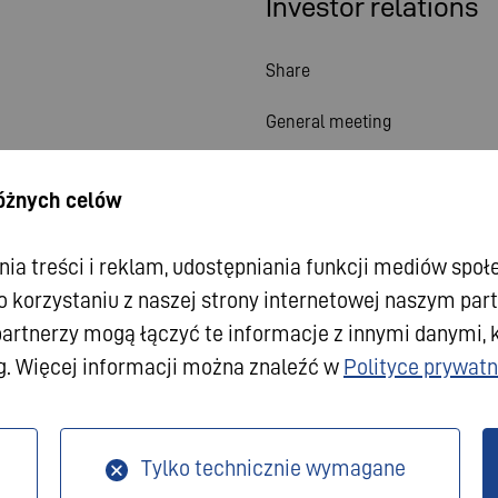
Investor relations
Share
General meeting
Financial calendar
różnych celów
Publications
a treści i reklam, udostępniania funkcji mediów spo
Investor contact
o korzystaniu z naszej strony internetowej naszym pa
Corporate governance
partnerzy mogą łączyć te informacje z innymi danymi, k
g. Więcej informacji można znaleźć w
Polityce prywatn
a Protection
Tylko technicznie wymagane