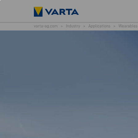
varta-ag.com
>
Industry
>
Applications
>
Wearables