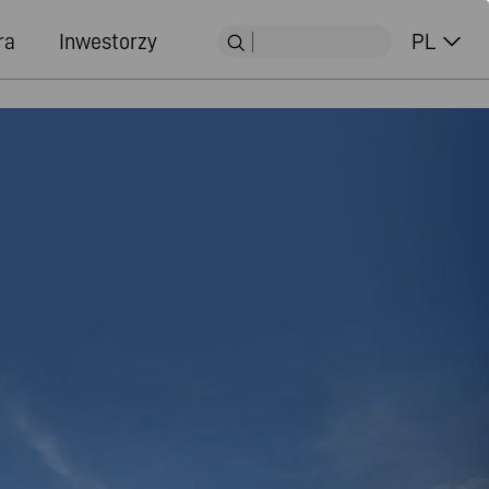
ra
Inwestorzy
PL