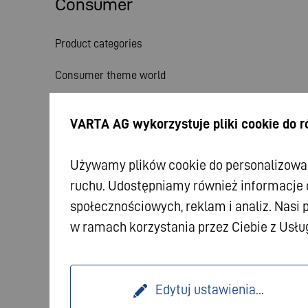
Consumer
Product categories
Consumer theme world
Service
VARTA AG wykorzystuje pliki cookie do 
News
Używamy plików cookie do personalizowani
ruchu. Udostępniamy również informacje 
społecznościowych, reklam i analiz. Nasi 
w ramach korzystania przez Ciebie z Usłu
© 2026 VARTA AG. All rights reserved.
Imprint
Dat
Edytuj ustawienia
...
Terms and Conditions