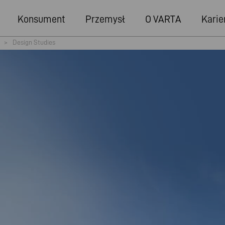
Konsument
Przemysł
O VARTA
Karie
>
Design Studies