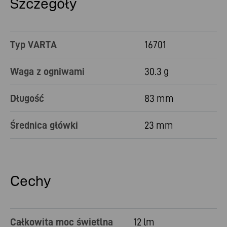
Szczegóły
Typ VARTA
16701
Waga z ogniwami
30.3 g
Długość
83 mm
Średnica główki
23 mm
Cechy
Całkowita moc świetlna
12 lm