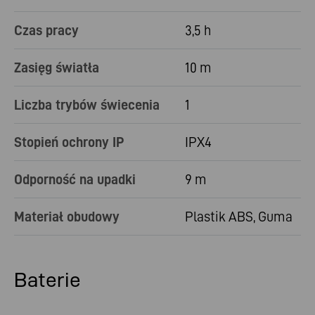
Czas pracy
3,5 h
Zasięg światła
10 m
Liczba trybów świecenia
1
Stopień ochrony IP
IPX4
Odporność na upadki
9 m
Materiał obudowy
Plastik ABS, Guma
Baterie