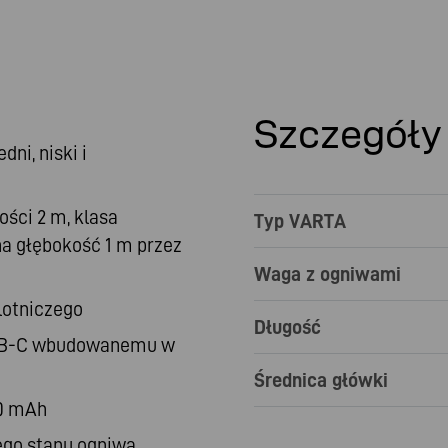
Szczegóły
ni, niski i
ści 2 m, klasa
Typ VARTA
na głębokość 1 m przez
Waga z ogniwami
lotniczego
Długość
USB-C wbudowanemu w
Średnica główki
00 mAh
ego stanu ogniwa