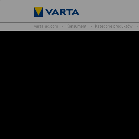
varta-ag.com
>
Konsument
>
Kategorie produktów
>