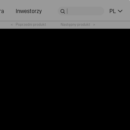
ra
Inwestorzy
PL
<
Poprzedni produkt
Następny produkt
>