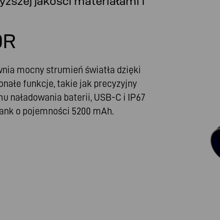
ższej jakości materiałami i
0R
nia mocny strumień światła dzięki
ałe funkcje, takie jak precyzyjny
u naładowania baterii, USB-C i IP67
bank o pojemności 5200 mAh.