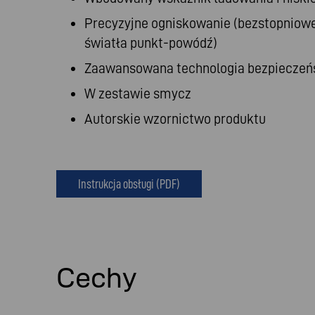
Precyzyjne ogniskowanie (bezstopniow
światła punkt-powódź)
Zaawansowana technologia bezpieczeń
W zestawie smycz
Autorskie wzornictwo produktu
Instrukcja obsługi (PDF)
Cechy