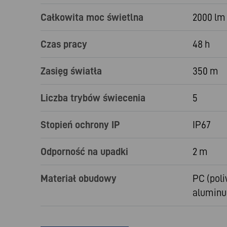
Całkowita moc świetlna
2000 lm
Czas pracy
48 h
Zasięg światła
350 m
Liczba trybów świecenia
5
Stopień ochrony IP
IP67
Odporność na upadki
2 m
Materiał obudowy
PC (poli
alumin