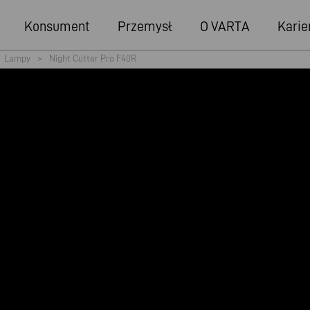
Konsument
Przemysł
O VARTA
Karie
Lampy
>
Night Cutter Pro F40R