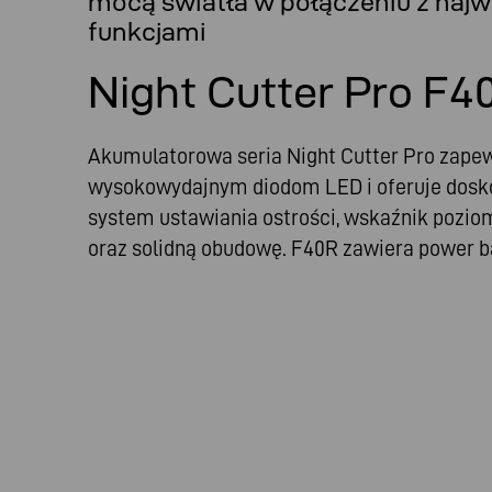
mocą światła w połączeniu z najwy
funkcjami
Night Cutter Pro F4
Akumulatorowa seria Night Cutter Pro zapew
wysokowydajnym diodom LED i oferuje doskon
system ustawiania ostrości, wskaźnik poziom
oraz solidną obudowę. F40R zawiera power 