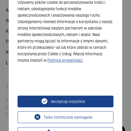
Używamy plików cookie do personalizowania treści i
reklam, udostępniania funkcji mediów
Akcje
społecznościowych i analizowania naszego ruchu.
Walne zgromadzenie
Udostępniamy również informacje o korzystaniu z naszej
strony internetowej naszym partnerom w zakresie
Kalendarz finansowy
mediów społecznościowych, reklam i analiz. Nasi
partnerzy mogą łączyć te informacje z innymi danymi,
Publikacje
które im przekazałeś/-aś lub które zebrali w ramach
Kontakt dla inwestorów
korzystania przez Ciebie z Usług. Więcej informacji
można znaleźć w
Polityce prywatności
.
Ład korporacyjny
© 2026 VARTA AG. Wszelkie prawa zastrzeżone.
Imprint
Akceptuję wszystkie
Ochrona danych
Ogólne Warunki Handlowe
Tylko technicznie wymagane