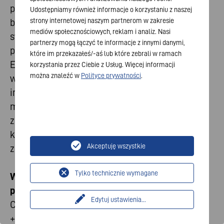
pierwotnych i ładowalnych baterii przenośnych,
Udostępniamy również informacje o korzystaniu z naszej
strony internetowej naszym partnerom w zakresie
branż wykorzystujących baterie przenośne w
mediów społecznościowych, reklam i analiz. Nasi
swoich produktach oraz dystrybutorów baterii
partnerzy mogą łączyć te informacje z innymi danymi,
przenośnych działających na terenie Unii
które im przekazałeś/-aś lub które zebrali w ramach
Europejskiej i poza nią. Organizacja wspiera
korzystania przez Ciebie z Usług. Więcej informacji
można znaleźć w
Polityce prywatności
.
wspólne interesy swoich członków wobec
instytucji europejskich oraz innych kluczowych
międzynarodowych podmiotów, dążąc do
zapewnienia konsumentom i konsumentkom
kompleksowych rozwiązań energetycznych,
Akceptuję wszystkie
zrównoważonych w całym cyklu życia produktu.
Tylko technicznie wymagane
W celu uzyskania dodatkowych informacji
prosimy o kontakt z:
Edytuj ustawienia
...
Claire Couet, European Affairs Manager EPBA
+32 2 761 16 02