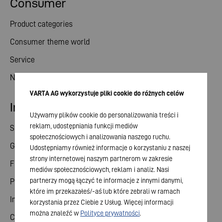
Consumer
Product categories
Consumer theme world
Service
News
VARTA AG wykorzystuje pliki cookie do różnych celów
Investor relations
Używamy plików cookie do personalizowania treści i
reklam, udostępniania funkcji mediów
Share
społecznościowych i analizowania naszego ruchu.
General meeting
Udostępniamy również informacje o korzystaniu z naszej
strony internetowej naszym partnerom w zakresie
Financial calendar
mediów społecznościowych, reklam i analiz. Nasi
partnerzy mogą łączyć te informacje z innymi danymi,
Publications
które im przekazałeś/-aś lub które zebrali w ramach
Investor contact
korzystania przez Ciebie z Usług. Więcej informacji
można znaleźć w
Polityce prywatności
.
Corporate governance