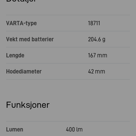
VARTA-type
18711
Vekt med batterier
204.6 g
Lengde
167 mm
Hodediameter
42 mm
Funksjoner
Lumen
400 lm