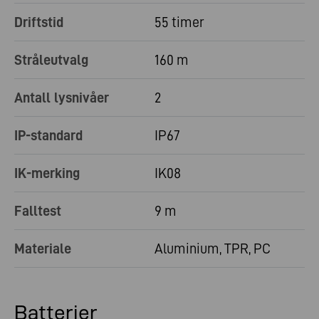
Driftstid
55 timer
Stråleutvalg
160 m
Antall lysnivåer
2
IP-standard
IP67
IK-merking
IK08
Falltest
9 m
Materiale
Aluminium, TPR, PC
Batterier