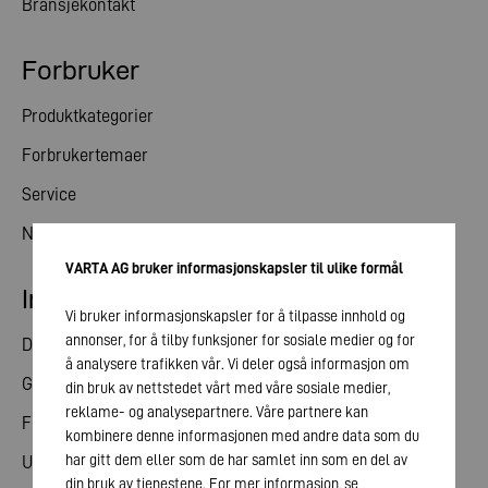
Bransjekontakt
Forbruker
Produktkategorier
Forbrukertemaer
Service
Nyheter
VARTA AG bruker informasjonskapsler til ulike formål
Investorrelasjoner
Vi bruker informasjonskapsler for å tilpasse innhold og
annonser, for å tilby funksjoner for sosiale medier og for
Del
å analysere trafikken vår. Vi deler også informasjon om
Generalforsamling
din bruk av nettstedet vårt med våre sosiale medier,
reklame- og analysepartnere. Våre partnere kan
Finanskalender
kombinere denne informasjonen med andre data som du
har gitt dem eller som de har samlet inn som en del av
Utgivelser
din bruk av tjenestene. For mer informasjon, se