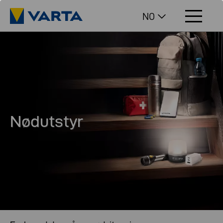
NO
Nødutstyr