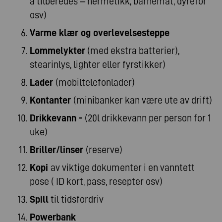
å tilberedes – hermetikk, barnemat, dyrefôr
osv)
Varme klær og overlevelsesteppe
Lommelykter
(med ekstra batterier),
stearinlys, lighter eller fyrstikker)
Lader
(mobiltelefonlader)
Kontanter
(minibanker kan være ute av drift)
Drikkevann -
(20l drikkevann per person for 1
uke)
Briller/linser
(reserve)
Kopi
av viktige dokumenter i en vanntett
pose ( ID kort, pass, resepter osv)
Spill
til tidsfordriv
Powerbank