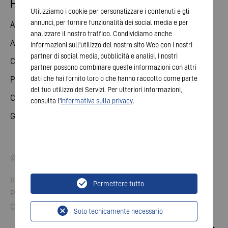
Relazioni con gli investitori
Utilizziamo i cookie per personalizzare i contenuti e gli
annunci, per fornire funzionalità dei social media e per
Azioni
analizzare il nostro traffico. Condividiamo anche
Assemblea generale
informazioni sull'utilizzo del nostro sito Web con i nostri
partner di social media, pubblicità e analisi. I nostri
Calendario finanziario
partner possono combinare queste informazioni con altri
dati che hai fornito loro o che hanno raccolto come parte
Pubblicazioni
del tuo utilizzo dei Servizi. Per ulteriori informazioni,
Contatto investitori
consulta l'
Informativa sulla privacy
.
Governance d‘impresa
© 2026 VARTA AG. Tutti i diritti riservati.
Imprint
Permettere tutto
Protezione dati
Condizioni generali di vendita
Solo tecnicamente necessario