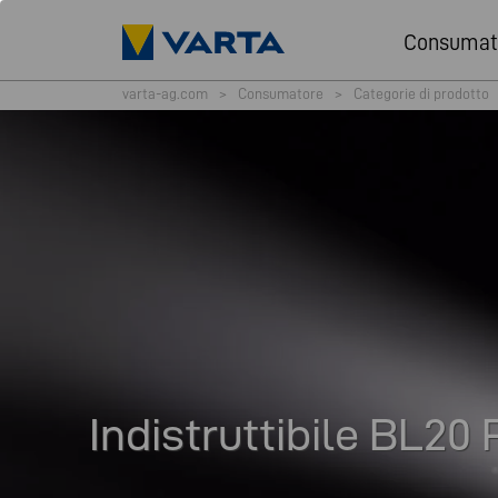
Consumat
varta-ag.com
>
Consumatore
>
Categorie di prodotto
Indistruttibile BL20 