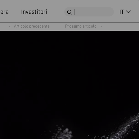
iera
Investitori
IT
<
Articolo precedente
Prossimo articolo
>