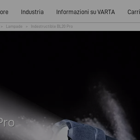
ore
Industria
Informazioni su VARTA
Carr
>
Lampade
>
Indestructible BL20 Pro
Pro