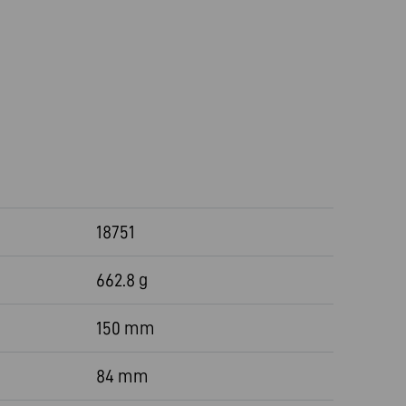
18751
662.8 g
150 mm
84 mm