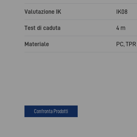
Valutazione IK
IK08
Test di caduta
4 m
Materiale
PC, TPR
Confronta Prodotti