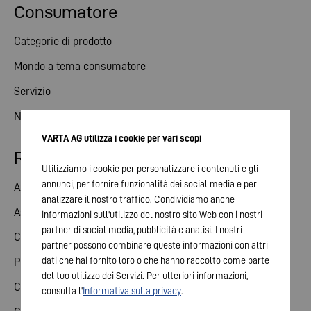
Consumatore
Categorie di prodotto
Mondo a tema consumatore
Servizio
Notizie
VARTA AG utilizza i cookie per vari scopi
Relazioni con gli investitori
Utilizziamo i cookie per personalizzare i contenuti e gli
annunci, per fornire funzionalità dei social media e per
Azioni
analizzare il nostro traffico. Condividiamo anche
Assemblea generale
informazioni sull'utilizzo del nostro sito Web con i nostri
partner di social media, pubblicità e analisi. I nostri
Calendario finanziario
partner possono combinare queste informazioni con altri
dati che hai fornito loro o che hanno raccolto come parte
Pubblicazioni
del tuo utilizzo dei Servizi. Per ulteriori informazioni,
Contatto investitori
consulta l'
Informativa sulla privacy
.