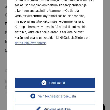
sosiaalisen median ominaisuuksien tarjoamiseen ja
Share
liikenteen analysointiin. Jaamme myös tietoja
General meeting
verkkosivustomme käytöstäsi sosiaalisen median,
mainos- ja analytiikkakumppaneidemme kanssa.
Financial calendar
Kumppanimme voivat yhdistää nämä tiedot muihin
tietoihin, jotka olet heille antanut tai joita he ovat
Publications
keränneet osana palveluiden käyttöäsi. Lisätietoja on
Investor contact
tietosuojakäytännössä
.
Corporate governance
© 2026 VARTA AG. All rights reserved.
Imprint
Salli kaikki
Data Protection
Terms and Conditions
Vain teknisesti tarpeellista
Muokkaa asetuksia
...