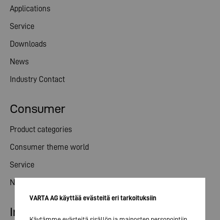
Applications
Service
Downloads
News
Industry Contact
Consumer
Product categories
Consumer theme world
Service
News
VARTA AG käyttää evästeitä eri tarkoituksiin
Investor relations
Käytämme evästeitä sisällön ja mainosten personointiin,