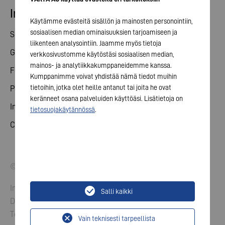
Investor relations
Käytämme evästeitä sisällön ja mainosten personointiin,
sosiaalisen median ominaisuuksien tarjoamiseen ja
Share
liikenteen analysointiin. Jaamme myös tietoja
General meeting
verkkosivustomme käytöstäsi sosiaalisen median,
mainos- ja analytiikkakumppaneidemme kanssa.
Financial calendar
Kumppanimme voivat yhdistää nämä tiedot muihin
tietoihin, jotka olet heille antanut tai joita he ovat
Publications
keränneet osana palveluiden käyttöäsi. Lisätietoja on
Investor contact
tietosuojakäytännössä
.
Corporate governance
© 2026 VARTA AG. All rights reserved.
Imprint
Salli kaikki
Data Protection
Terms and Conditions
Vain teknisesti tarpeellista