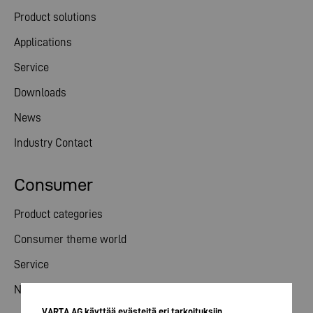
Product solutions
Applications
Service
Downloads
News
Industry Contact
Consumer
Product categories
Consumer theme world
Service
News
VARTA AG käyttää evästeitä eri tarkoituksiin