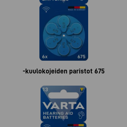
-kuulokojeiden paristot 675