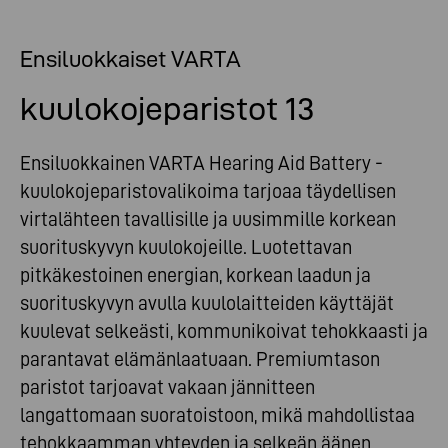
Ensiluokkaiset VARTA
kuulokojeparistot 13
Ensiluokkainen VARTA Hearing Aid Battery -
kuulokojeparistovalikoima tarjoaa täydellisen
virtalähteen tavallisille ja uusimmille korkean
suorituskyvyn kuulokojeille. Luotettavan
pitkäkestoinen energian, korkean laadun ja
suorituskyvyn avulla kuulolaitteiden käyttäjät
kuulevat selkeästi, kommunikoivat tehokkaasti ja
parantavat elämänlaatuaan. Premiumtason
paristot tarjoavat vakaan jännitteen
langattomaan suoratoistoon, mikä mahdollistaa
tehokkaamman yhteyden ja selkeän äänen