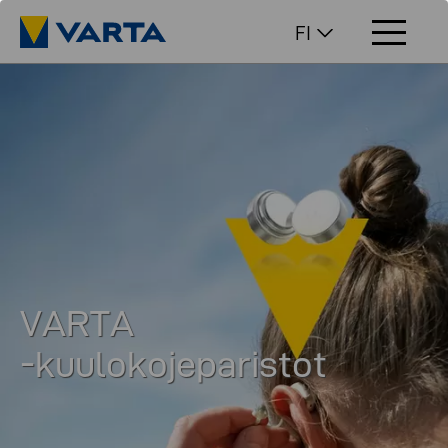
FI
VARTA
-kuulokojeparistot