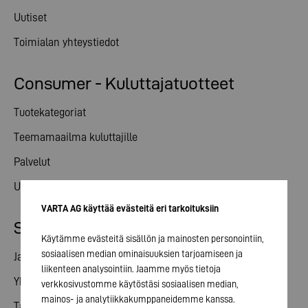
Uutiset
Toimialan yhteystiedot
Consumer - Kuluttajatuotteet
Tuotekategoriat
Teemamaailma kuluttajille
Palvelut
Uutiset
VARTA AG käyttää evästeitä eri tarkoituksiin
Sijoittajasuhteet
Käytämme evästeitä sisällön ja mainosten personointiin,
sosiaalisen median ominaisuuksien tarjoamiseen ja
Jaa
liikenteen analysointiin. Jaamme myös tietoja
Yhtiökokous
verkkosivustomme käytöstäsi sosiaalisen median,
mainos- ja analytiikkakumppaneidemme kanssa.
Talouskalenteri