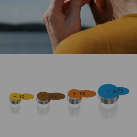
Ihanteellinen kuulolaitteiden virtalähde.