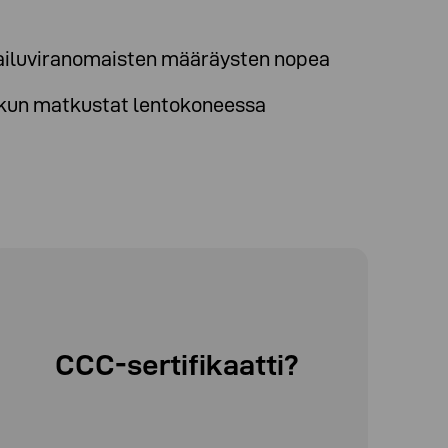
mailuviranomaisten määräysten nopea
, kun matkustat lentokoneessa
CCC-sertifikaatti?