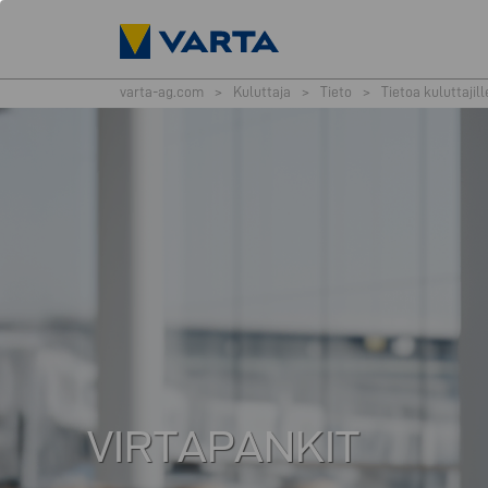
varta-ag.com
>
Kuluttaja
>
Tieto
>
Tietoa kuluttajill
VIRTAPANKIT