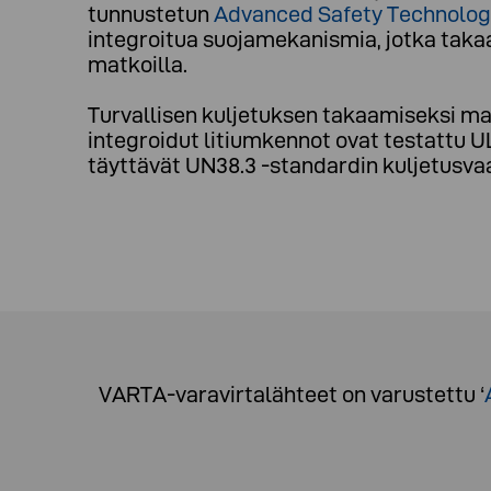
tunnustetun
Advanced Safety Technolog
integroitua suojamekanismia, jotka taka
matkoilla.
Turvallisen kuljetuksen takaamiseksi maa
integroidut litiumkennot ovat testattu 
täyttävät UN38.3 -standardin kuljetusv
VARTA-varavirtalähteet on varustettu
‘