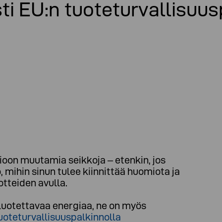
ti EU:n tuoteturvallisuus
on muutamia seikkoja – etenkin, jos
mihin sinun tulee kiinnittää huomiota ja
tteiden avulla.
 luotettavaa energiaa, ne on myös
uoteturvallisuuspalkinnolla