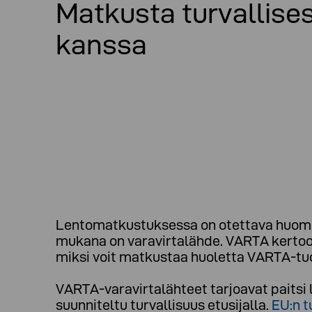
Matkusta turvallises
kanssa
Lentomatkustuksessa on otettava huomio
mukana on varavirtalähde. VARTA kertoo, 
miksi voit matkustaa huoletta VARTA-tuo
VARTA-varavirtalähteet tarjoavat paitsi
suunniteltu turvallisuus etusijalla.
EU:n t