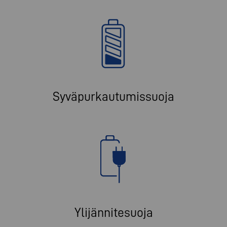
i
Syväpurkautumissuoja
Ylijännitesuoja