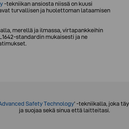
y
-tekniikan ansiosta niissä on kuusi
avat turvallisen ja huolettoman lataamisen
lla, merellä ja ilmassa, virtapankkeihin
UL1642-standardin mukaisesti ja ne
aatimukset
.
Advanced Safety Technology
’
-tekniikalla, joka 
ja suojaa sekä sinua että laitteitasi.