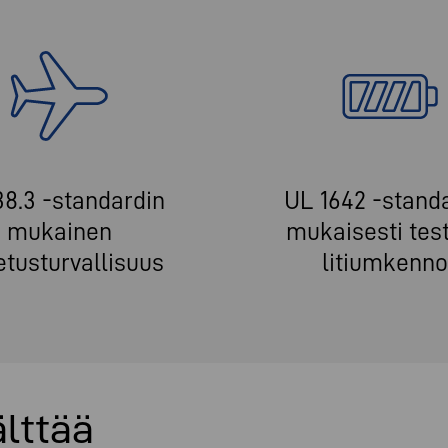
8.3 -standardin
UL 1642 -stand
mukainen
mukaisesti tes
etusturvallisuus
litiumkenno
älttää